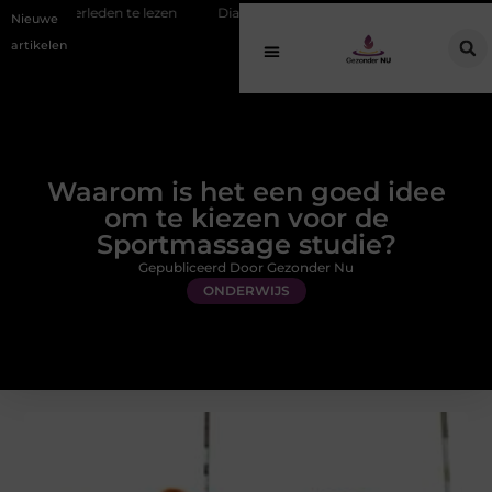
n te lezen
Diagnostiek bij jongeren: wat gebeurt er eigenlijk na de a
Nieuwe
artikelen
Waarom is het een goed idee
om te kiezen voor de
Sportmassage studie?
Gepubliceerd Door Gezonder Nu
ONDERWIJS