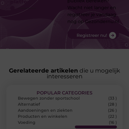
publiek bereiken?
platform
Wacht niet langer en
registreer je vandaag
nog op Gezondernu.nl
Registreer nu!
Gerelateerde artikelen
die u mogelijk
interesseren
POPULAR CATEGORIES
Bewegen zonder sportschool
(33 )
Alternatief
(28 )
Aandoeningen en ziekten
(26 )
Producten en winkelen
(22 )
Voeding
(16 )