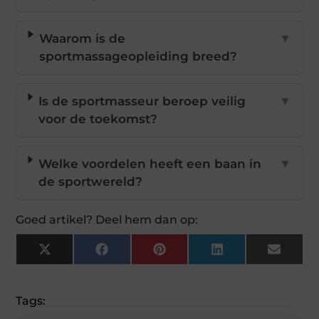
Waarom is de
▼
sportmassageopleiding breed?
Is de sportmasseur beroep veilig
▼
voor de toekomst?
Welke voordelen heeft een baan in
▼
de sportwereld?
Goed artikel? Deel hem dan op:
X
Facebook
Pinterest
LinkedIn
Email
(Twitter)
Tags: