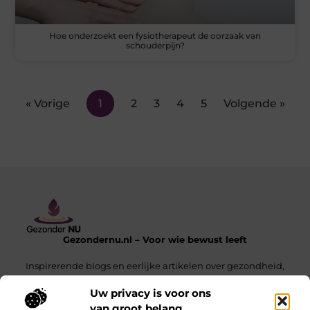
Hoe onderzoekt een fysiotherapeut de oorzaak van
schouderpijn?
« Vorige
1
2
3
4
5
Volgende »
Gezondernu.nl – Voor wie bewust leeft
Inspirerende blogs en eerlijke artikelen over gezondheid,
balans en het dagelijks leven.
Uw privacy is voor ons
van groot belang