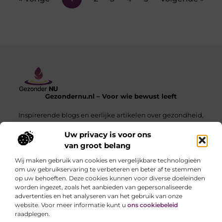
Gezondernu.nl – Voor wie bewust leeft
Inspirerende blogs en eerlijke artikelen over gezondheid,
balans en het dagelijks leven.
Uw privacy is voor ons
van groot belang
Onze informatie
Wij maken gebruik van cookies en vergelijkbare technologieën
Wat Is Een Linkbuilding Platform en Hoe Gebruik Je Het Voor SEO-Succes
Geld Verdienen met je Website – Zo Maak Jij van je Website een Inkomensbron
om uw gebruikservaring te verbeteren en beter af te stemmen
op uw behoeften. Deze cookies kunnen voor diverse doeleinden
Bericht categorie
worden ingezet, zoals het aanbieden van gepersonaliseerde
advertenties en het analyseren van het gebruik van onze
website. Voor meer informatie kunt u
ons cookiebeleid
raadplegen.