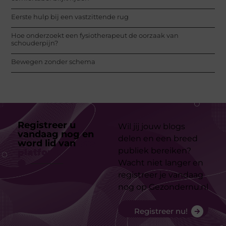
Eerste hulp bij een vastzittende rug
Hoe onderzoekt een fysiotherapeut de oorzaak van
schouderpijn?
Bewegen zonder schema
Registreer u
Wil jij jouw blogs
vandaag nog en
delen en een breed
word lid van
ons
publiek bereiken?
platform
Wacht niet langer en
registreer je vandaag
nog op Gezondernu.nl
Registreer nu!