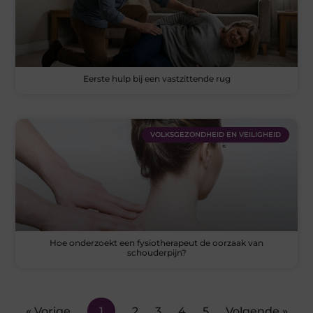
Eerste hulp bij een vastzittende rug
VOLKSGEZONDHEID EN VEILIGHEID
Hoe onderzoekt een fysiotherapeut de oorzaak van
schouderpijn?
« Vorige
1
2
3
4
5
Volgende »