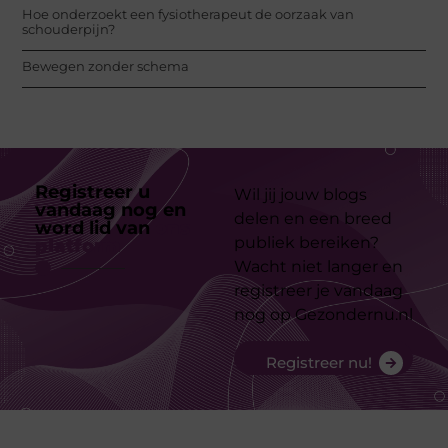
Hoe onderzoekt een fysiotherapeut de oorzaak van
schouderpijn?
Bewegen zonder schema
Registreer u
Wil jij jouw blogs
vandaag nog en
delen en een breed
word lid van
ons
publiek bereiken?
platform
Wacht niet langer en
registreer je vandaag
nog op Gezondernu.nl
Registreer nu!