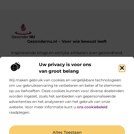
Gezondernu.nl – Voor wie bewust leeft
Inspirerende blogs en eerlijke artikelen over gezondheid,
balans en het dagelijks leven.
Uw privacy is voor ons
van groot belang
Onze informatie
Wij maken gebruik van cookies en vergelijkbare technologieën
Wat Is Een Linkbuilding Platform en Hoe Gebruik Je Het Voor SEO-Succes
Geld Verdienen met je Website – Zo Maak Jij van je Website een Inkomensbron
om uw gebruikservaring te verbeteren en beter af te stemmen
op uw behoeften. Deze cookies kunnen voor diverse doeleinden
Bericht categorie
worden ingezet, zoals het aanbieden van gepersonaliseerde
advertenties en het analyseren van het gebruik van onze
website. Voor meer informatie kunt u
ons cookiebeleid
raadplegen.
Ga Naar Bo
Alles Toestaan