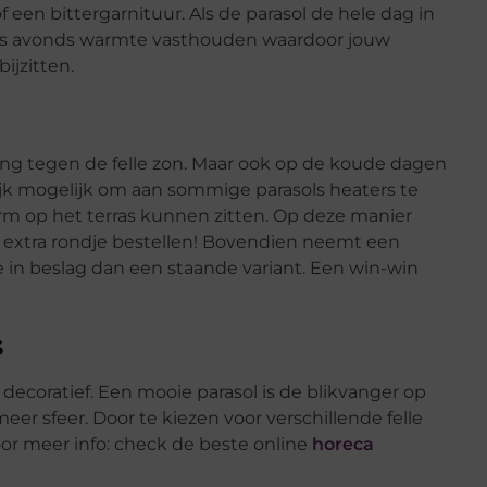
 een bittergarnituur. Als de parasol de hele dag in
ol ‘s avonds warmte vasthouden waardoor jouw
ijzitten.
ing tegen de felle zon. Maar ook op de koude dagen
ijk mogelijk om aan sommige parasols heaters te
rm op het terras kunnen zitten. Op deze manier
en extra rondje bestellen! Bovendien neemt een
in beslag dan een staande variant. Een win-win
s
k decoratief. Een mooie parasol is de blikvanger op
meer sfeer. Door te kiezen voor verschillende felle
 Voor meer info: check de beste online
horeca