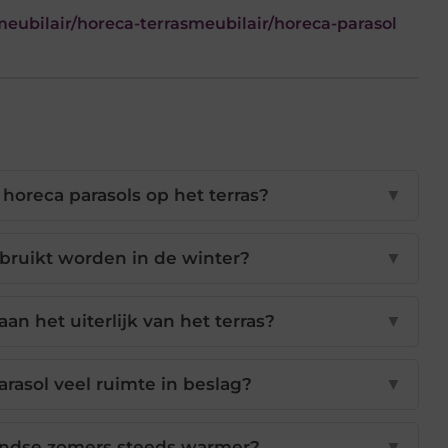
eubilair/horeca-terrasmeubilair/horeca-parasol
 horeca parasols op het terras?
▼
bruikt worden in de winter?
▼
aan het uiterlijk van het terras?
▼
asol veel ruimte in beslag?
▼
ndse zomers steeds warmer?
▼