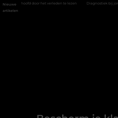
r het verleden te lezen
Diagnostiek bij jongeren: wat gebeurt e
Nieuwe
artikelen