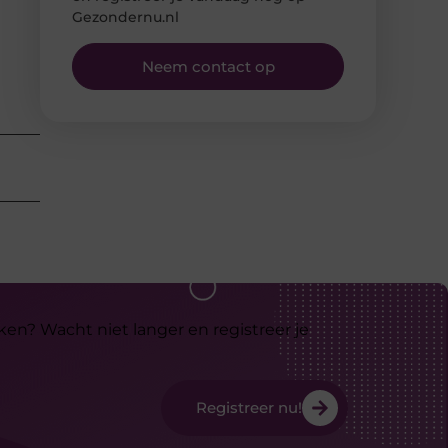
Gezondernu.nl
Neem contact op
ken? Wacht niet langer en registreer je
Registreer nu!