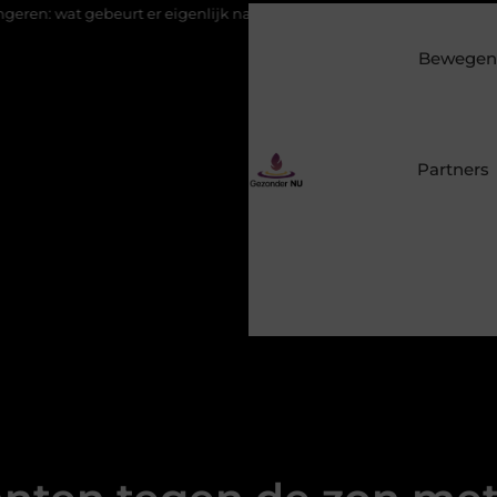
r eigenlijk na de aanmelding?
Eucalyptusolie combineren met a
Bewegen 
Partners