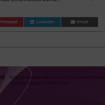
Pinterest
LinkedIn
Email
id
Wil jij jouw blogs delen en een breed publiek berei
vandaag nog op Gezondernu.nl