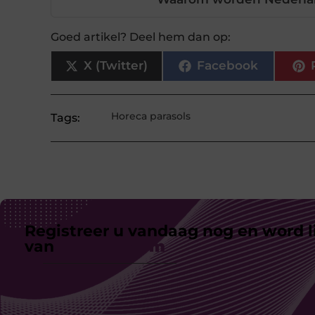
Goed artikel? Deel hem dan op:
X (Twitter)
Facebook
Horeca parasols
Tags:
Registreer u vandaag nog en word l
van
ons platform