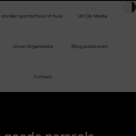
ndere geuren in een geurverspreider
Duizeligheid begrijpen: 
zonder sportschool in huis
Uit De Media
Onze Organisatie
Blog publiceren
Contact