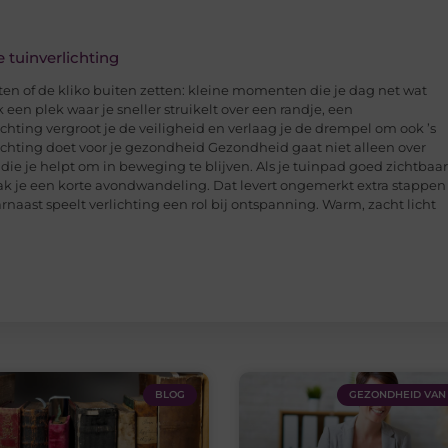
 tuinverlichting
ten of de kliko buiten zetten: kleine momenten die je dag net wat
 een plek waar je sneller struikelt over een randje, een
chting vergroot je de veiligheid en verlaag je de drempel om ook ’s
ichting doet voor je gezondheid Gezondheid gaat niet alleen over
ie je helpt om in beweging te blijven. Als je tuinpad goed zichtbaar
aak je een korte avondwandeling. Dat levert ongemerkt extra stappen
rnaast speelt verlichting een rol bij ontspanning. Warm, zacht licht
BLOG
GEZONDHEID VAN 