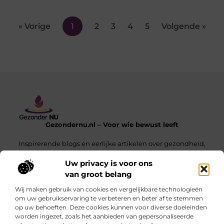
« Vorige
1
2
3
4
5
Volgende »
Gezondernu.nl – Voor wie bewust leeft
Inspirerende blogs en eerlijke artikelen over gezondheid,
balans en het dagelijks leven.
Uw privacy is voor ons
van groot belang
Onze informatie
Wij maken gebruik van cookies en vergelijkbare technologieën
Wat Is Een Linkbuilding Platform en Hoe Gebruik Je Het Voor SEO-Succes
Geld Verdienen met je Website – Zo Maak Jij van je Website een Inkomensbron
om uw gebruikservaring te verbeteren en beter af te stemmen
op uw behoeften. Deze cookies kunnen voor diverse doeleinden
Bericht categorie
worden ingezet, zoals het aanbieden van gepersonaliseerde