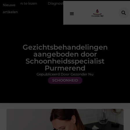
ezen
Diagnostiek bij jongeren: wat gebeurt er eigenlijk na de aanmeld
Nieuwe
artikelen
Gezichtsbehandelingen
aangeboden door
Schoonheidsspecialist
Purmerend
Gepubliceerd Door Gezonder Nu
SCHOONHEID