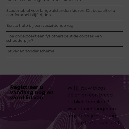
Scootmobiel voor lange afstanden kiezen. Dit bepaalt of u
comfortabel blijft rijden
Eerste hulp bij een vastzittende rug
Hoe onderzoekt een fysiotherapeut de oorzaak van
schouderpijn?
Bewegen zonder schema
Registreer u
Wil jij jouw blogs
vandaag nog en
delen en een breed
word lid van
ons
publiek bereiken?
platform
Wacht niet langer en
registreer je vandaag
nog op Gezondernu.nl