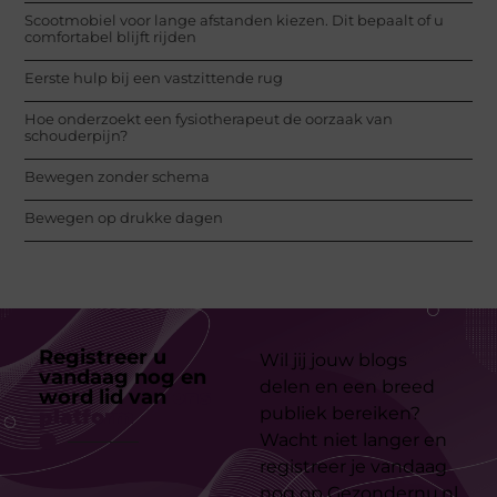
Scootmobiel voor lange afstanden kiezen. Dit bepaalt of u
comfortabel blijft rijden
Eerste hulp bij een vastzittende rug
Hoe onderzoekt een fysiotherapeut de oorzaak van
schouderpijn?
Bewegen zonder schema
Bewegen op drukke dagen
Registreer u
Wil jij jouw blogs
vandaag nog en
delen en een breed
word lid van
ons
publiek bereiken?
platform
Wacht niet langer en
registreer je vandaag
nog op Gezondernu.nl