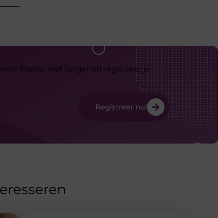
ken? Wacht niet langer en registreer je
Registreer nu!
teresseren