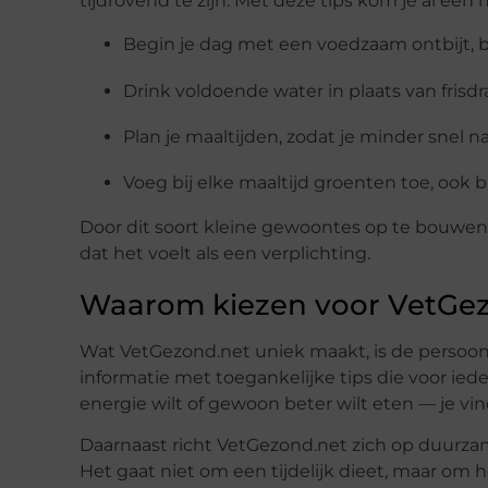
tijdrovend te zijn. Met deze tips kom je al een 
Begin je dag met een voedzaam ontbijt, b
Drink voldoende water in plaats van frisdr
Plan je maaltijden, zodat je minder snel n
Voeg bij elke maaltijd groenten toe, ook bi
Door dit soort kleine gewoontes op te bouwen, 
dat het voelt als een verplichting.
Waarom kiezen voor VetGe
Wat VetGezond.net uniek maakt, is de persoon
informatie met toegankelijke tips die voor ieder
energie wilt of gewoon beter wilt eten — je vind
Daarnaast richt VetGezond.net zich op duurzam
Het gaat niet om een tijdelijk dieet, maar om