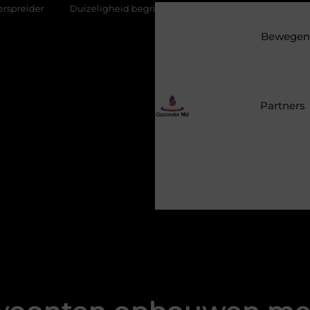
izeligheid begrijpen: wanneer uw evenwicht niet vanzelf herstelt
Bewegen 
Partners