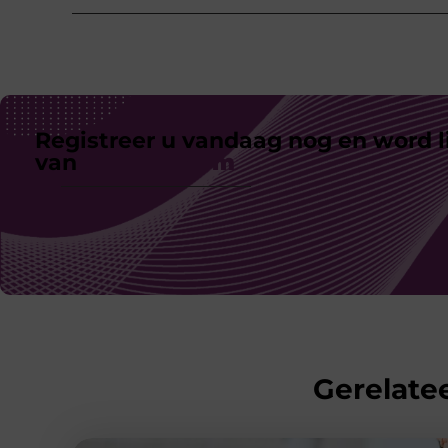
Registreer u vandaag nog en word l
van
ons platform
Gerelatee