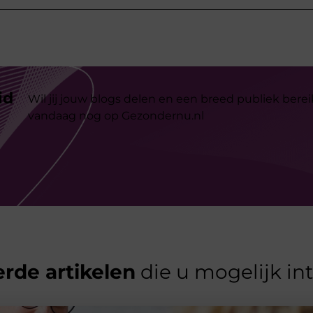
id
Wil jij jouw blogs delen en een breed publiek berei
vandaag nog op Gezondernu.nl
rde artikelen
die u mogelijk in