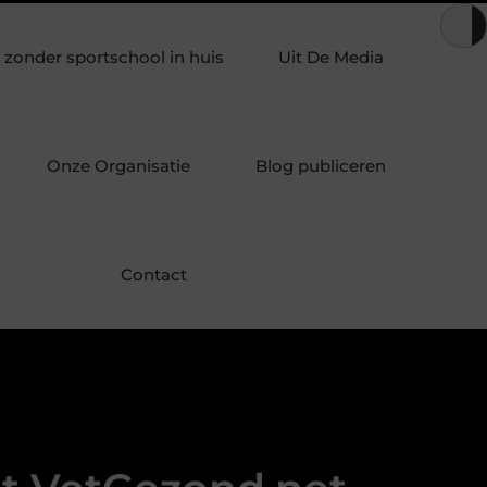
Wat uw lichaam vertelt wanneer woorden tekortschieten
Lez
zonder sportschool in huis
Uit De Media
Onze Organisatie
Blog publiceren
Contact