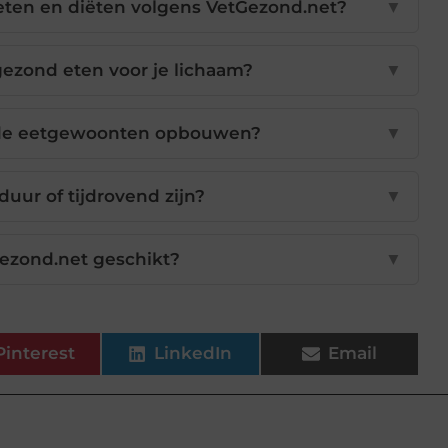
 eten en diëten volgens VetGezond.net?
▼
ezond eten voor je lichaam?
▼
nde eetgewoonten opbouwen?
▼
uur of tijdrovend zijn?
▼
Gezond.net geschikt?
▼
Pinterest
LinkedIn
Email