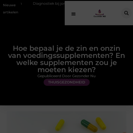
iagnostiek bij jongeren: wat gebeurt er eigenlijk na de aanmelding?
E
Nieuwe
artikelen
Hoe bepaal je de zin en onzin
van voedingssupplementen? En
welke supplementen zou je
moeten kiezen?
Gepubliceerd Door Gezonder Nu
THUISGEZONDHEID