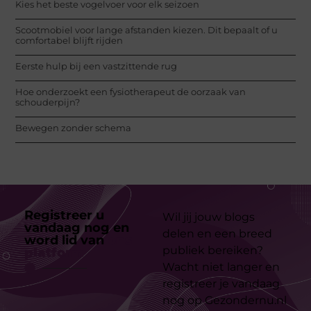
Kies het beste vogelvoer voor elk seizoen
Scootmobiel voor lange afstanden kiezen. Dit bepaalt of u
comfortabel blijft rijden
Eerste hulp bij een vastzittende rug
Hoe onderzoekt een fysiotherapeut de oorzaak van
schouderpijn?
Bewegen zonder schema
Registreer u
Wil jij jouw blogs
vandaag nog en
delen en een breed
word lid van
ons
publiek bereiken?
platform
Wacht niet langer en
registreer je vandaag
nog op Gezondernu.nl