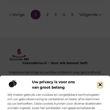
« Vorige
1
2
3
4
5
Volgende »
Gezondernu.nl – Voor wie bewust leeft
Inspirerende blogs en eerlijke artikelen over gezondheid,
balans en het dagelijks leven.
Uw privacy is voor ons
van groot belang
Onze informatie
Wij maken gebruik van cookies en vergelijkbare technologieën
Wat Is Een Linkbuilding Platform en Hoe Gebruik Je Het Voor SEO-Succes
Geld Verdienen met je Website – Zo Maak Jij van je Website een Inkomensbron
om uw gebruikservaring te verbeteren en beter af te stemmen
op uw behoeften. Deze cookies kunnen voor diverse doeleinden
Bericht categorie
worden ingezet, zoals het aanbieden van gepersonaliseerde