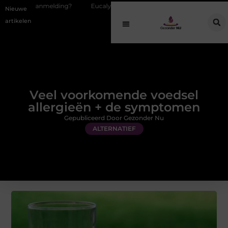
ding?
Eucalyptusolie combineren met andere geuren in een geurversp
Nieuwe
artikelen
Veel voorkomende voedsel
allergieën + de symptomen
Gepubliceerd Door Gezonder Nu
ALTERNATIEF