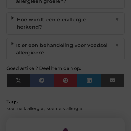
allergieën groeien?
Hoe wordt een eierallergie
▼
herkend?
Is er een behandeling voor voedsel
▼
allergieën?
Goed artikel? Deel hem dan op:
X
Facebook
Pinterest
LinkedIn
Email
(Twitter)
Tags:
koe melk allergie
,
koemelk allergie