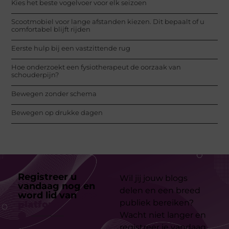
Kies het beste vogelvoer voor elk seizoen
Scootmobiel voor lange afstanden kiezen. Dit bepaalt of u
comfortabel blijft rijden
Eerste hulp bij een vastzittende rug
Hoe onderzoekt een fysiotherapeut de oorzaak van
schouderpijn?
Bewegen zonder schema
Bewegen op drukke dagen
Registreer u
Wil jij jouw blogs
vandaag nog en
delen en een breed
word lid van
ons
publiek bereiken?
platform
Wacht niet langer en
registreer je vandaag