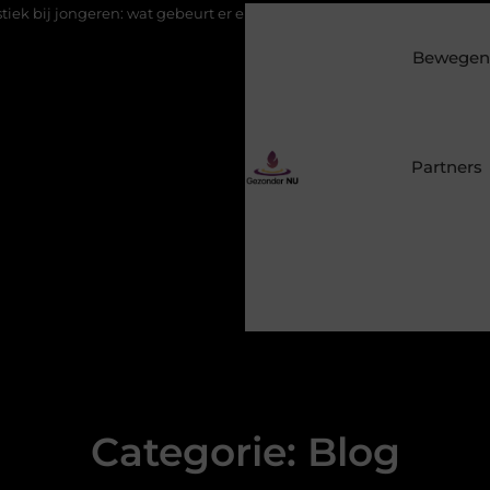
ngeren: wat gebeurt er eigenlijk na de aanmelding?
Eucalyptuso
Bewegen 
Partners
Categorie: Blog