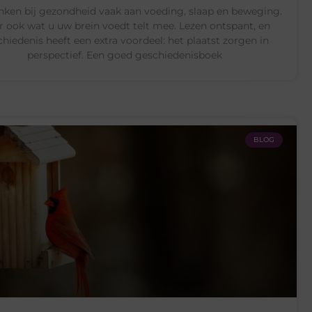
ken bij gezondheid vaak aan voeding, slaap en beweging.
 ook wat u uw brein voedt telt mee. Lezen ontspant, en
hiedenis heeft een extra voordeel: het plaatst zorgen in
perspectief. Een goed geschiedenisboek
BLOG