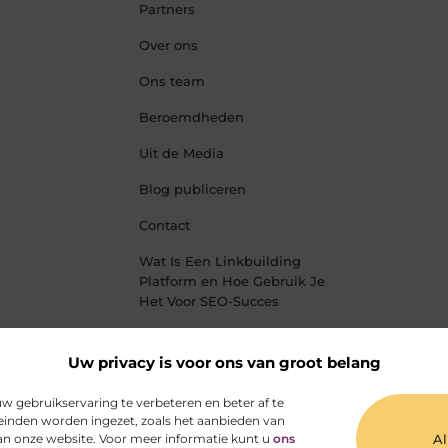
Partners
Over ons
Ons team
Beroemdheden
Uit de Media
Blog publiceren
Contact
Wat Is Een Linkbuilding
Platform en Hoe Gebruik Je
Het Voor SEO-Succes
Geld Verdienen met je
Website – Zo Maak Jij van je
Uw privacy is voor ons van groot belang
Website een Inkomensbron
 gebruikservaring te verbeteren en beter af te
inden worden ingezet, zoals het aanbieden van
van onze website. Voor meer informatie kunt u
ons
Al