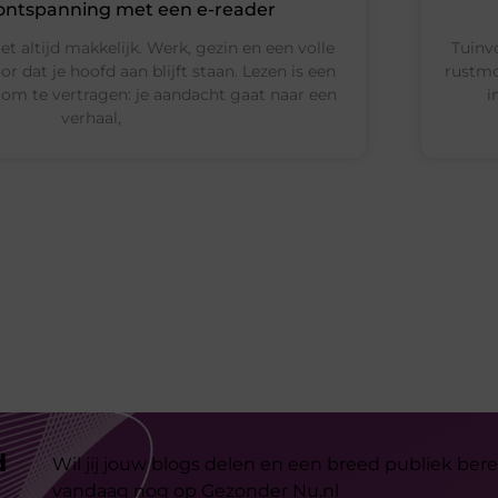
 ontspanning met een e-reader
et altijd makkelijk. Werk, gezin en een volle
Tuinv
 dat je hoofd aan blijft staan. Lezen is een
rustmo
om te vertragen: je aandacht gaat naar een
i
verhaal,
d
Wil jij jouw blogs delen en een breed publiek bere
vandaag nog op Gezonder Nu.nl