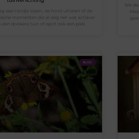
tuinverlichting
We den
og een rondje lopen, de hond uitlaten of de
Maar
 kleine momenten die je dag net wat actiever
gesc
s een donkere tuin of oprit ook een plek
BLOG