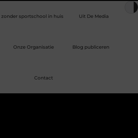
lie combineren met andere geuren in een geurverspreider
Dui
zonder sportschool in huis
Uit De Media
Onze Organisatie
Blog publiceren
Contact