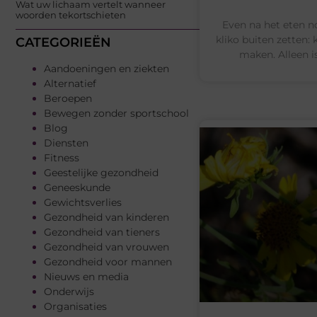
Wat uw lichaam vertelt wanneer
woorden tekortschieten
Even na het eten n
kliko buiten zetten:
CATEGORIEËN
maken. Alleen i
Aandoeningen en ziekten
Alternatief
Beroepen
Bewegen zonder sportschool
Blog
Diensten
Fitness
Geestelijke gezondheid
Geneeskunde
Gewichtsverlies
Gezondheid van kinderen
Gezondheid van tieners
Gezondheid van vrouwen
Gezondheid voor mannen
Nieuws en media
Onderwijs
Organisaties