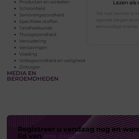
Producten en winkelen
Lezen als
Schoonheid
Tot rust komen is ni
Seniorengezondheid
agenda zorgen ervoor
Specifieke stoffen
eenvoudige manier 
Tandheelkunde
Thuisgezondheid
Veroudering
Verslavingen
Voeding
Volksgezondheid en veiligheid
Zintuigen
MEDIA EN
BEROEMDHEDEN
Registreer u vandaag nog en wor
lid van
ons platform