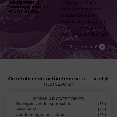
Registreer u
Wil jij jouw blogs
vandaag nog en
delen en een breed
word lid van
ons
publiek bereiken?
platform
Wacht niet langer en
registreer je vandaag
nog op Gezondernu.nl
Registreer nu!
Gerelateerde artikelen
die u mogelijk
interesseren
POPULAR CATEGORIES
Bewegen zonder sportschool
(33 )
Alternatief
(28 )
Aandoeningen en ziekten
(26 )