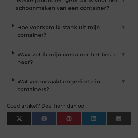
Welke producten gebruik ik voor het
▼
schoonmaken van een container?
Hoe voorkom ik stank uit mijn
▼
container?
Waar zet ik mijn container het beste
▼
neer?
Wat veroorzaakt ongedierte in
▼
containers?
Goed artikel? Deel hem dan op:
X
Facebook
Pinterest
LinkedIn
Email
(Twitter)