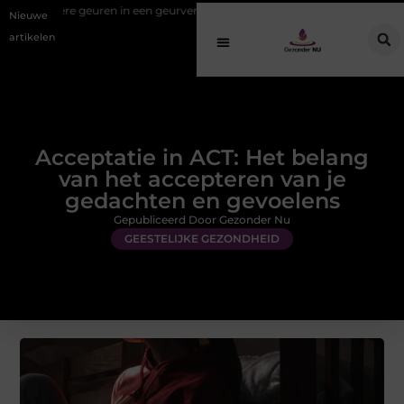
n in een geurverspreider
Duizeligheid begrijpen: wanneer uw evenwic
Nieuwe
artikelen
Acceptatie in ACT: Het belang
van het accepteren van je
gedachten en gevoelens
Gepubliceerd Door Gezonder Nu
GEESTELIJKE GEZONDHEID