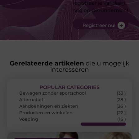
registreer je vandaag
nog op Gezondernu.nl
Registreer nu!
Gerelateerde artikelen
die u mogelijk
interesseren
POPULAR CATEGORIES
Bewegen zonder sportschool
(33 )
Alternatief
(28 )
Aandoeningen en ziekten
(26 )
Producten en winkelen
(22 )
Voeding
(16 )