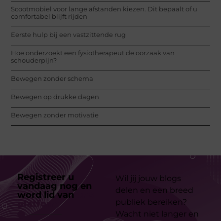
Scootmobiel voor lange afstanden kiezen. Dit bepaalt of u
comfortabel blijft rijden
Eerste hulp bij een vastzittende rug
Hoe onderzoekt een fysiotherapeut de oorzaak van
schouderpijn?
Bewegen zonder schema
Bewegen op drukke dagen
Bewegen zonder motivatie
Registreer u
Wil jij jouw blogs
vandaag nog en
delen en een breed
word lid van
ons
publiek bereiken?
platform
Wacht niet langer en