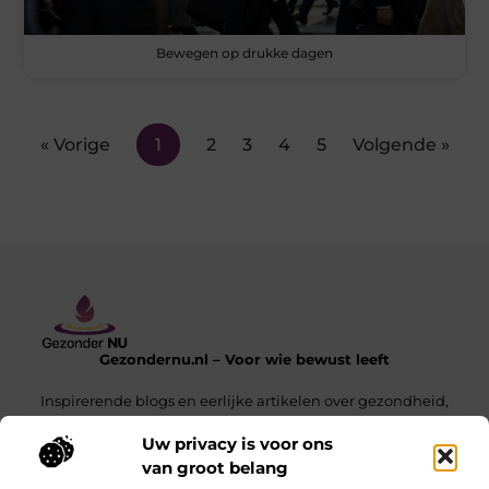
Bewegen op drukke dagen
« Vorige
1
2
3
4
5
Volgende »
Gezondernu.nl – Voor wie bewust leeft
Inspirerende blogs en eerlijke artikelen over gezondheid,
balans en het dagelijks leven.
Uw privacy is voor ons
van groot belang
Onze informatie