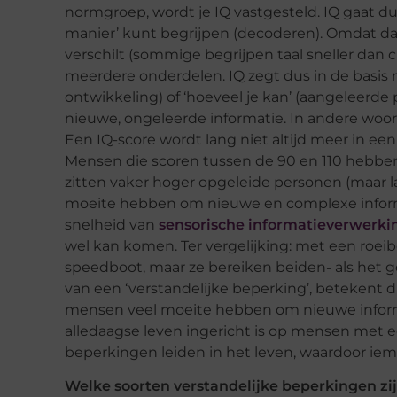
normgroep, wordt je IQ vastgesteld. IQ gaat dus e
manier’ kunt begrijpen (decoderen). Omdat dat
verschilt (sommige begrijpen taal sneller dan cij
meerdere onderdelen. IQ zegt dus in de basis 
ontwikkeling) of ‘hoeveel je kan’ (aangeleerde 
nieuwe, ongeleerde informatie. In andere woor
Een IQ-score wordt lang niet altijd meer in een
Mensen die scoren tussen de 90 en 110 hebbe
zitten vaker hoger opgeleide personen (maar l
moeite hebben om nieuwe en complexe inform
snelheid van
sensorische informatieverwerki
wel kan komen. Ter vergelijking: met een roei
speedboot, maar ze bereiken beiden- als het g
van een ‘verstandelijke beperking’, betekent d
mensen veel moeite hebben om nieuwe informat
alledaagse leven ingericht is op mensen met een
beperkingen leiden in het leven, waardoor iem
Welke soorten verstandelijke beperkingen zij