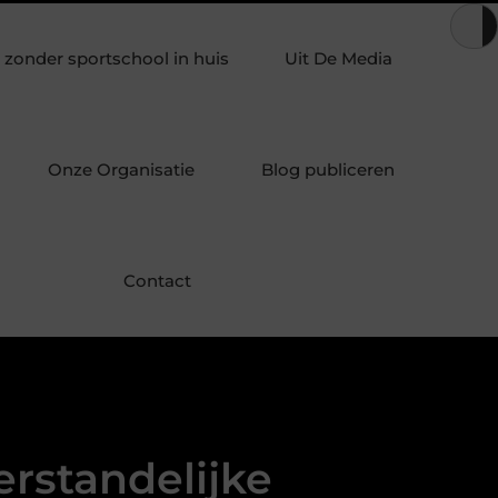
n met andere geuren in een geurverspreider
Duizeligheid begri
zonder sportschool in huis
Uit De Media
Onze Organisatie
Blog publiceren
Contact
erstandelijke