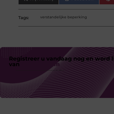
verstandelijke beperking
Tags:
Registreer u vandaag nog en word l
van
ons platform