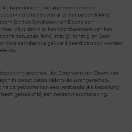
elijke beperkingen, die algemeen worden
eperking is hierboven al (zij het oppervlakkig)
ndroom (bv. het Syndroom van Down) een
 maar dit is dan niet het hoofdkenmerk van het
eiden, zoals ‘licht’, ‘matig’, ‘ernstig’ en ‘zeer
leen door een daartoe gekwalificeerd persoon worden
le zin.
e beperking geboren. Het Syndroom van Down kan
ggen in complicaties tijdens de zwangerschap.
ak na de geboorte kan een verstandelijke beperking
 heeft gehad of bij een hersenvliesontsteking.