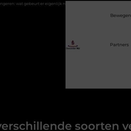
beurt er eigenlijk na de aanmelding?
Eucalyptusolie combinere
Bewegen 
Partners
verschillende soorten v