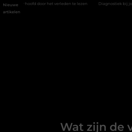
fd door het verleden te lezen
Diagnostiek bij jongeren: wat ge
Nieuwe
artikelen
Wat zijn de 