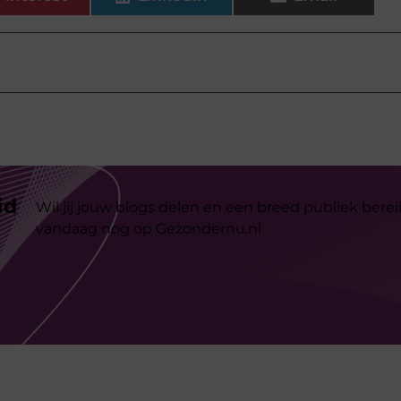
id
Wil jij jouw blogs delen en een breed publiek berei
vandaag nog op Gezondernu.nl