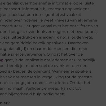
igenlijk over ‘hoe snel’ je informatie ‘op je juiste
 ‘per soort’ informatie bij mensen nog weleens
fers), bestaat een intelligentietest vaak uit
minder over ‘hoeveel je weet’ (niveau van algemene
procedures). Het gaat vooral over het ontcijferen van
den: het gaat over denkvermogen, niet over kennis.
 getal uitgedrukt en is eigenlijk nogal ouderwets.
n een gemiddeld bevolkingsniveau. Daarboven
ang niet altijd) en daaronder mensen die meer
atie snel te verwerken. Omdat het over de
ng
gaat, is de implicatie dat iedereen er uiteindelijk
boot bereik je minder snel de overkant dan een
oed is- beiden de overkant. Wanneer er sprake is
it vaak dat mensen in vergelijking tot de meeste
ie te begrijpen en/of aan te leren. Omdat het
 ‘normaal’ intelligentieniveau, kan dit tot
and bijvoorbeeld hulp nodig heeft.
n er?