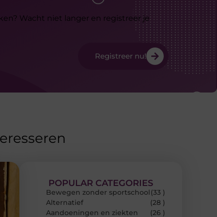
ken? Wacht niet langer en registreer je
Registreer nu!
teresseren
POPULAR CATEGORIES
Bewegen zonder sportschool
(33 )
Alternatief
(28 )
Aandoeningen en ziekten
(26 )