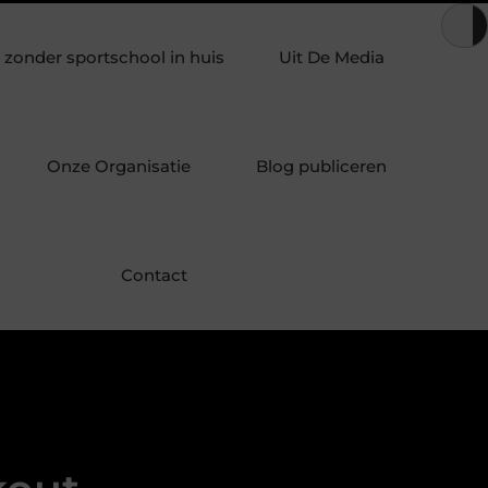
: wanneer uw evenwicht niet vanzelf herstelt
Wat uw lichaam v
zonder sportschool in huis
Uit De Media
Onze Organisatie
Blog publiceren
Contact