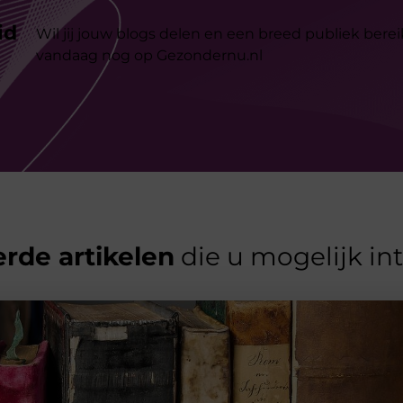
id
Wil jij jouw blogs delen en een breed publiek berei
vandaag nog op Gezondernu.nl
rde artikelen
die u mogelijk in