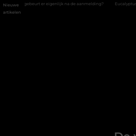
t er eigenlijk na de aanmelding?
Eucalyptusolie combineren me
Nieuwe
artikelen