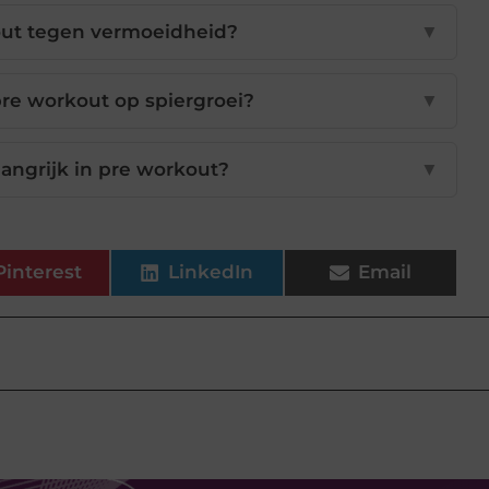
out tegen vermoeidheid?
▼
 pre workout op spiergroei?
▼
angrijk in pre workout?
▼
Pinterest
LinkedIn
Email