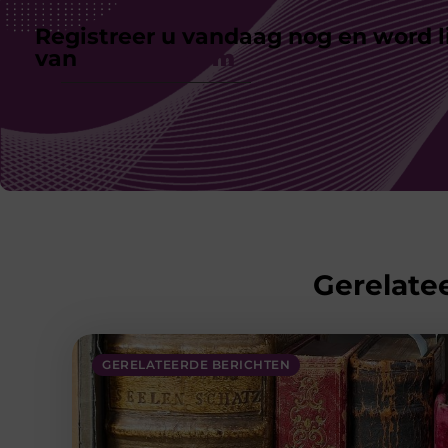
Registreer u vandaag nog en word l
van
ons platform
Gerelatee
GERELATEERDE BERICHTEN