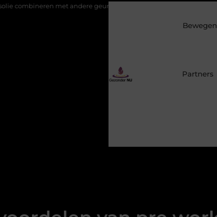
t andere geuren in een geurverspreider
Duizeligheid begrijpen
Bewegen 
Partners