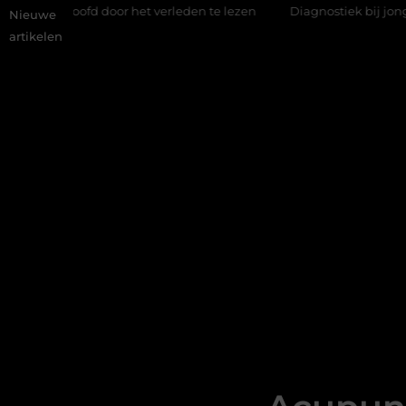
door het verleden te lezen
Diagnostiek bij jongeren: wat gebeur
Nieuwe
artikelen