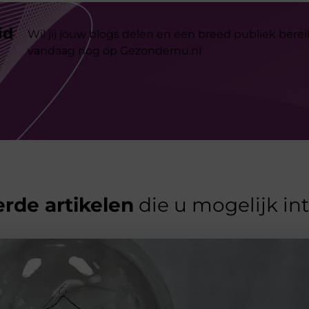
id
Wil jij jouw blogs delen en een breed publiek berei
vandaag nog op Gezondernu.nl
rde artikelen
die u mogelijk in