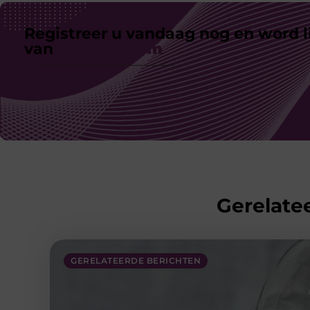
Registreer u vandaag nog en word l
van
ons platform
Gerelatee
GERELATEERDE BERICHTEN