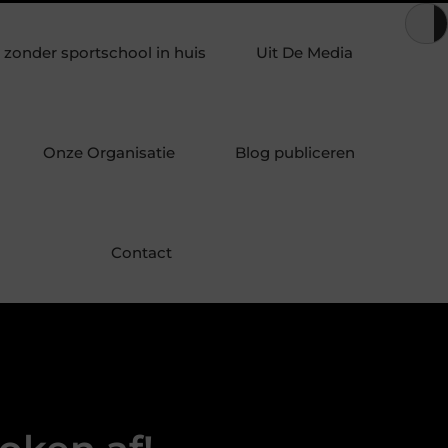
t andere geuren in een geurverspreider
Duizeligheid begrijpe
zonder sportschool in huis
Uit De Media
Onze Organisatie
Blog publiceren
Contact