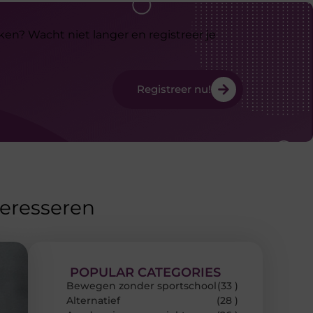
ken? Wacht niet langer en registreer je
Registreer nu!
teresseren
POPULAR CATEGORIES
Bewegen zonder sportschool
(33 )
Alternatief
(28 )