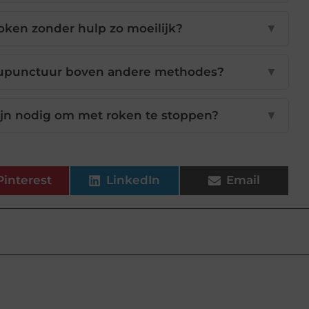
ken zonder hulp zo moeilijk?
▼
acupunctuur boven andere methodes?
▼
ijn nodig om met roken te stoppen?
▼
Pinterest
LinkedIn
Email