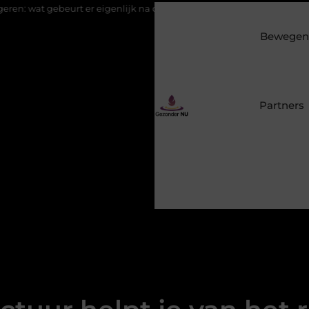
t er eigenlijk na de aanmelding?
Eucalyptusolie combineren me
Bewegen 
Partners